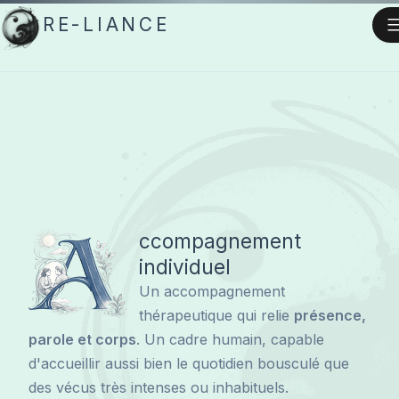
Aller
RE-LIANCE
au
contenu
A
ccompagnement
individuel
Un accompagnement
thérapeutique qui relie
présence,
parole et corps
. Un cadre humain, capable
d'accueillir aussi bien le quotidien bousculé que
des vécus très intenses ou inhabituels.