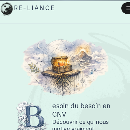
Aller
RE-LIANCE
au
contenu
B
esoin du besoin en
CNV
Découvrir ce qui nous
motive vraiment