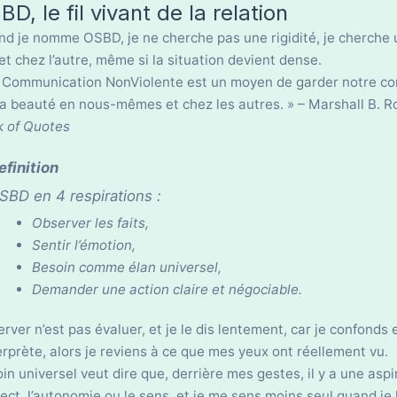
D, le fil vivant de la relation
d je nomme OSBD, je ne cherche pas une rigidité, je cherche u
et chez l’autre, même si la situation devient dense.
 Communication NonViolente est un moyen de garder notre con
la beauté en nous-mêmes et chez les autres. » – Marshall B. 
 of Quotes
efinition
SBD en 4 respirations :
Observer les faits,
Sentir l’émotion,
Besoin comme élan universel,
Demander une action claire et négociable.
rver n’est pas évaluer, et je le dis lentement, car je confonds 
terprète, alors je reviens à ce que mes yeux ont réellement vu.
in universel veut dire que, derrière mes gestes, il y a une asp
ect, l’autonomie ou le sens, et je me sens moins seul quand je 