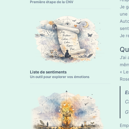
Première étape de la CNV
Je g
une 
Auto
sent
Je r
Qu
J’ai
même
« Le
Liste de sentiments
Un outil pour explorer vos émotions
Ros
E
C
G
Empa