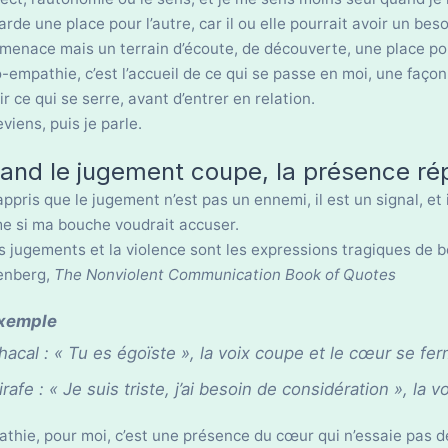
arde une place pour l’autre, car il ou elle pourrait avoir un beso
menace mais un terrain d’écoute, de découverte, une place pour
-empathie, c’est l’accueil de ce qui se passe en moi, une faç
ir ce qui se serre, avant d’entrer en relation.
eviens, puis je parle.
and le jugement coupe, la présence ré
 appris que le jugement n’est pas un ennemi, il est un signal, et 
 si ma bouche voudrait accuser.
s jugements et la violence sont les expressions tragiques de be
enberg,
The Nonviolent Communication Book of Quotes
xemple
hacal : « Tu es égoïste », la voix coupe et le cœur se fe
irafe : « Je suis triste, j’ai besoin de considération », la voi
thie, pour moi, c’est une présence du cœur qui n’essaie pas de