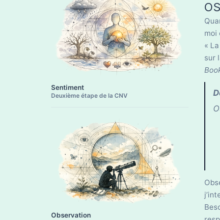
OSB
Quan
moi 
« La
sur 
Book
Sentiment
D
Deuxième étape de la CNV
O
Obse
j’in
Beso
Observation
resp