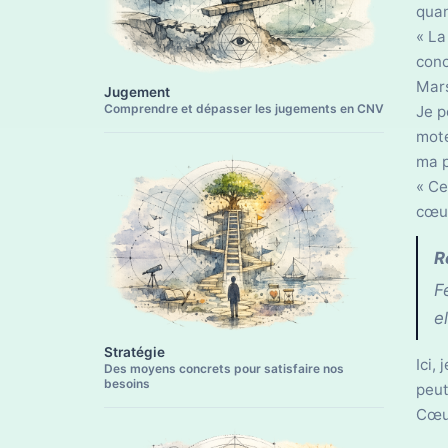
quan
« La
conc
Mars
Jugement
Comprendre et dépasser les jugements en CNV
Je p
mote
ma 
« Ce
cœur
R
F
e
Stratégie
Ici,
Des moyens concrets pour satisfaire nos
besoins
peut
Cœur