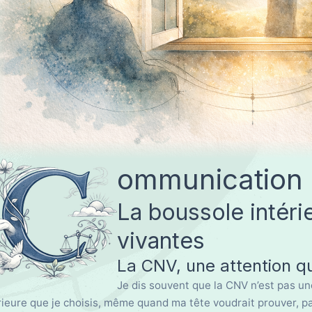
C
ommunication 
La boussole intéri
vivantes
La CNV, une attention qui
Je dis souvent que la CNV n’est pas une
rieure que je choisis, même quand ma tête voudrait prouver, par