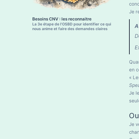
cond
Je r
Besoins CNV : les reconnaitre
La 3e étape de l'OSBD pour identifier ce qui
A
nous anime et faire des demandes claires
D
E
Quan
en c
« Le
Spea
Je l
seul
Ou
Je v
chan