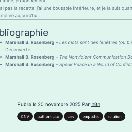
hange, profondément.
’ai pas la recette, j’ai une boussole intérieure, et je la suis q
 même aujourd’hui.
bliographie
Marshall B. Rosenberg
–
Les mots sont des fenêtres (ou bi
Découverte
Marshall B. Rosenberg
–
The Nonviolent Communication Bo
Marshall B. Rosenberg
–
Speak Peace in a World of Conflict
Publié le
20 novembre 2025
Par
n8n
CNV
authenticite
cnv
empathie
relation