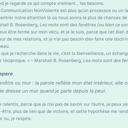
d je regarde ce qui compte vraiment… les besoins.
 Communication NonViolente est plus qu’un processus ou un la
entrer notre attention là où nous avons le plus de chances de
hall B. Rosenberg,
Les mots sont des fenêtres (ou bien ce so
eux être ferme sur mon vécu, et je le suis, parce que cet éla
ur de mes relations, et je n’ai pas besoin d’en faire une doctr
peau.
 que je recherche dans la vie, c’est la bienveillance, un échan
 réciproque. » – Marshall B. Rosenberg,
Les mots sont des fen
epere
enêtre ou mur : la parole reflète mon état intérieur, elle 
lle dresse un mur quand je parle depuis la peur.
 je ralentis, parce que je n’ai pas de savoir sur l’autre, je peux 
-être, plus de lien que de victoire, et cette hypothèse me rend
 nu, je respire.