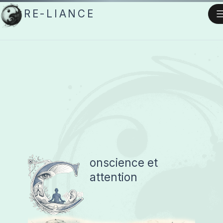
Aller
RE-LIANCE
au
contenu
C
onscience et
attention