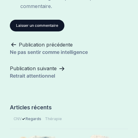
commentaire.
Publication précédente
Navigation
Ne pas sentir comme intelligence
de
l’article
Publication suivante
Retrait attentionnel
Articles récents
CNV
Regards
Thérapie