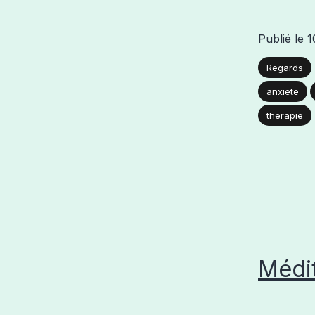
Publié le
1
Regards
anxiete
therapie
Médit