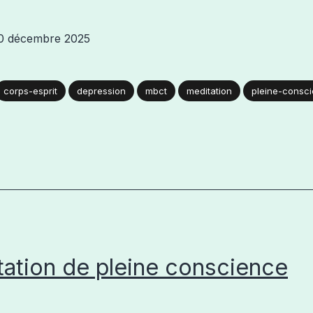
0 décembre 2025
corps-esprit
depression
mbct
meditation
pleine-consc
ation de pleine conscience