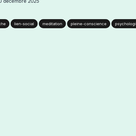
0 décembre 2025
che
lien-social
meditation
pleine-conscience
psycholog