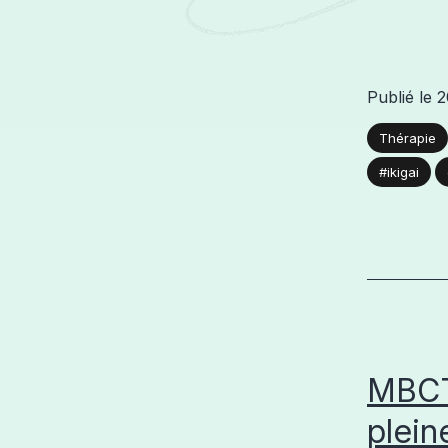
Publié le
2
Thérapie
#ikigai
MBCT 
plein