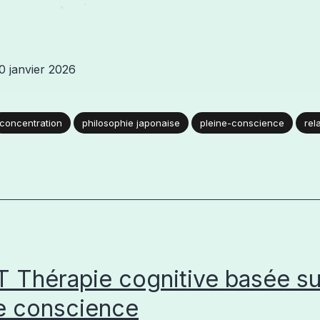
0 janvier 2026
concentration
philosophie japonaise
pleine-conscience
rel
Thérapie cognitive basée sur
e conscience