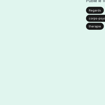
Publié le
1
Regards
corps-psy
therapie