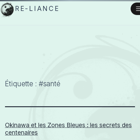
Aller
RE-LIANCE
au
contenu
Étiquette :
#santé
Okinawa et les Zones Bleues : les secrets des
centenaires