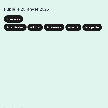
Publié le
20 janvier 2026
Thérapie
#habitudes
#ikigai
#okinawa
#santé
longévité