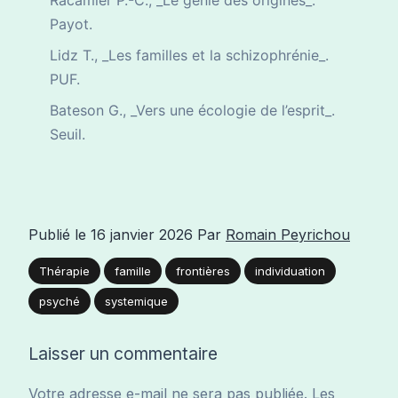
Racamier P.-C., _Le génie des origines_.
Payot.
Lidz T., _Les familles et la schizophrénie_.
PUF.
Bateson G., _Vers une écologie de l’esprit_.
Seuil.
Publié le
16 janvier 2026
Par
Romain Peyrichou
Thérapie
famille
frontières
individuation
psyché
systemique
Laisser un commentaire
Votre adresse e-mail ne sera pas publiée.
Les