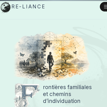
Aller
RE-LIANCE
au
contenu
F
rontières familiales
et chemins
d’individuation